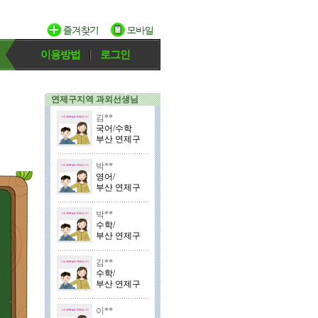
이용방법
로그인
연제구지역 과외선생님
김**
국어/수학
부산 연제구
박**
영어/
부산 연제구
박**
수학/
부산 연제구
김**
수학/
부산 연제구
이**