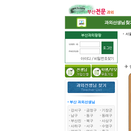
과외선생님
찾
서
• 부산 과외선생님
강서구
금정구
기장군
남구
동구
동래구
부산진
북구
사상구
사하구
서구
수영구