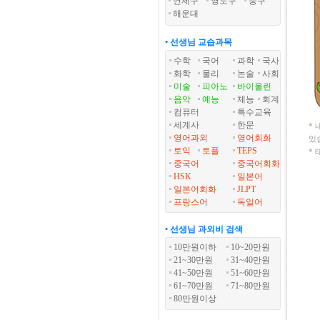
연제구
영도구
중구
해운대
• 선생님 교습과목
수학
국어
과학
국사
화학
물리
논술
사회
미술
피아노
바이올린
음악
예능
체능
회계
컴퓨터
특수교육
세계사
한문
*
영어과외
영어회화
있
토익
토플
TEPS
*
중국어
중국어회화
HSK
일본어
일본어회화
JLPT
프랑스어
독일어
• 선생님 과외비 검색
10만원이하
10~20만원
21~30만원
31~40만원
41~50만원
51~60만원
61~70만원
71~80만원
80만원이상