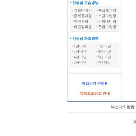
• 선생님 교습방법
기초다지기
쪽집게과외
문제풀이형
포괄수업형
책위주형
시험대비형
학원강의형
혼합수업형
• 선생님 과외경력
1년이하
1년~2년
2년~3년
3년~4년
4년~5년
5년~6년
6년~7년
7년이상
취업사기 주의▶
과외교습신고 안내
부산과외팡팡