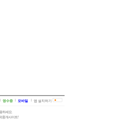
영수증
모바일
앱 설치하기
용하세요.
과외중개사이트!