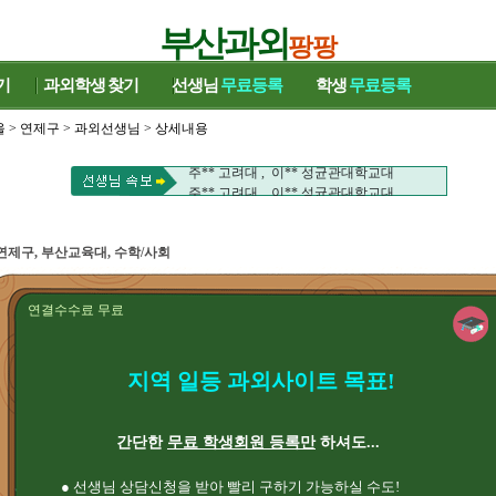
부산과외
팡팡
기
과외학생
찾기
선생님
무료등록
학생
무료등록
울
>
연제구
>
과외선생님
> 상세내용
주** 고려대 , 이** 성균관대학교대
주** 고려대 , 이** 성균관대학교대
연제구, 부산교육대, 수학/사회
연결수수료 무료
지역 일등 과외사이트 목표!
간단한
무료 학생회원 등록만
하셔도...
● 선생님 상담신청을 받아 빨리 구하기 가능하실 수도!