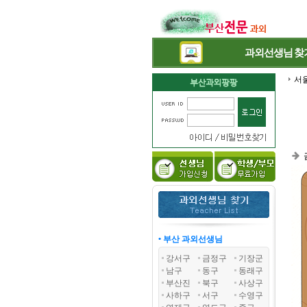
과외선생님
찾
서
• 부산 과외선생님
강서구
금정구
기장군
남구
동구
동래구
부산진
북구
사상구
사하구
서구
수영구