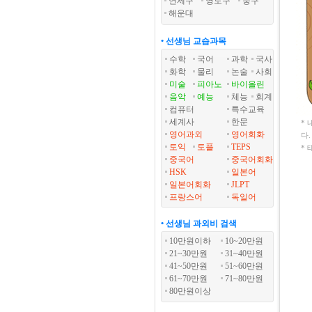
연제구
영도구
중구
해운대
• 선생님 교습과목
수학
국어
과학
국사
화학
물리
논술
사회
미술
피아노
바이올린
음악
예능
체능
회계
컴퓨터
특수교육
세계사
한문
*
영어과외
영어회화
다
토익
토플
TEPS
*
중국어
중국어회화
HSK
일본어
일본어회화
JLPT
프랑스어
독일어
• 선생님 과외비 검색
10만원이하
10~20만원
21~30만원
31~40만원
41~50만원
51~60만원
61~70만원
71~80만원
80만원이상