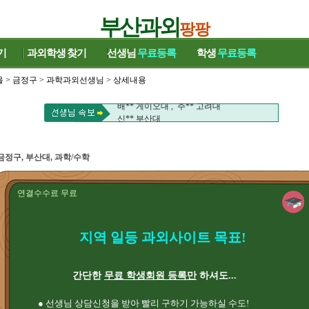
부산과외
팡팡
기
과외학생
찾기
선생님
무료등록
학생
무료등록
울
>
금정구
>
과학과외선생님
> 상세내용
이** 성균관대학교대 , 김** 비엔나대
배** 게이오대 , 주** 고려대
신** 부산대
이** 성균관대학교대 , 김** 비엔나대
배** 게이오대 , 주** 고려대
신** 부산대
금정구, 부산대, 과학/수학
연결수수료 무료
지역 일등 과외사이트 목표!
간단한
무료 학생회원 등록만
하셔도...
● 선생님 상담신청을 받아 빨리 구하기 가능하실 수도!