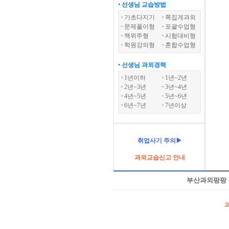
• 선생님 교습방법
기초다지기
쪽집게과외
문제풀이형
포괄수업형
책위주형
시험대비형
학원강의형
혼합수업형
• 선생님 과외경력
1년이하
1년~2년
2년~3년
3년~4년
4년~5년
5년~6년
6년~7년
7년이상
취업사기 주의▶
과외교습신고 안내
부산과외팡팡