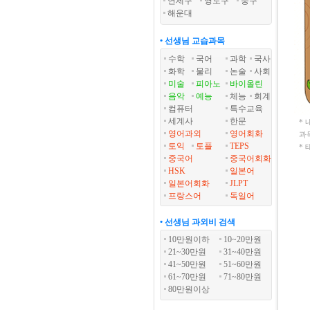
연제구
영도구
중구
해운대
• 선생님 교습과목
수학
국어
과학
국사
화학
물리
논술
사회
미술
피아노
바이올린
음악
예능
체능
회계
컴퓨터
특수교육
세계사
한문
*
영어과외
영어회화
과
토익
토플
TEPS
*
중국어
중국어회화
HSK
일본어
일본어회화
JLPT
프랑스어
독일어
• 선생님 과외비 검색
10만원이하
10~20만원
21~30만원
31~40만원
41~50만원
51~60만원
61~70만원
71~80만원
80만원이상