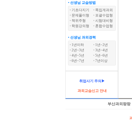
• 선생님 교습방법
기초다지기
쪽집게과외
문제풀이형
포괄수업형
책위주형
시험대비형
학원강의형
혼합수업형
• 선생님 과외경력
1년이하
1년~2년
2년~3년
3년~4년
4년~5년
5년~6년
6년~7년
7년이상
취업사기 주의▶
과외교습신고 안내
부산과외팡팡