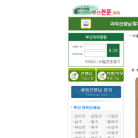
과외선생님
찾
서
• 부산 과외선생님
강서구
금정구
기장군
남구
동구
동래구
부산진
북구
사상구
사하구
서구
수영구