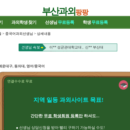
부산과외
팡팡
기
과외학생
찾기
선생님
무료등록
학생
무료등록
울
>
중국어과외선생님
> 상세내용
주** 고려대 , 배** 게이오대
이** 성균관대학교대 , 신** 부산대
주** 고려대 , 배** 게이오대
이** 성균관대학교대 , 신** 부산대
해운대구, 동의대, 영어/중국어
연결수수료 무료
지역 일등 과외사이트 목표!
간단한
무료 학생회원 등록만
하셔도...
● 선생님 상담신청을 받아 빨리 구하기 가능하실 수도!