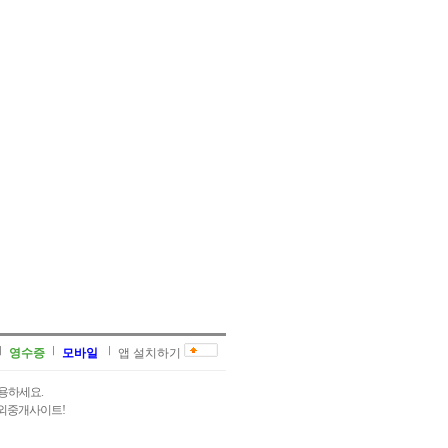
영수증
모바일
앱 설치하기
용하세요.
과외중개사이트!