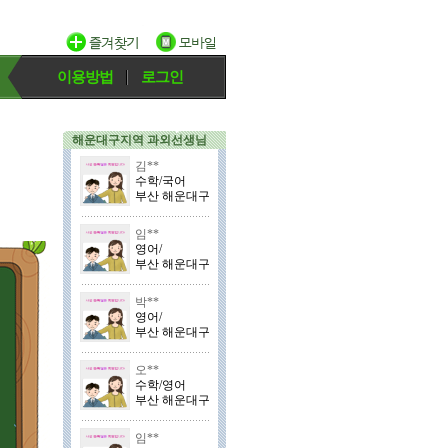
이용방법
로그인
해운대구지역 과외선생님
김**
수학/국어
부산 해운대구
임**
영어/
부산 해운대구
박**
영어/
부산 해운대구
오**
수학/영어
부산 해운대구
임**