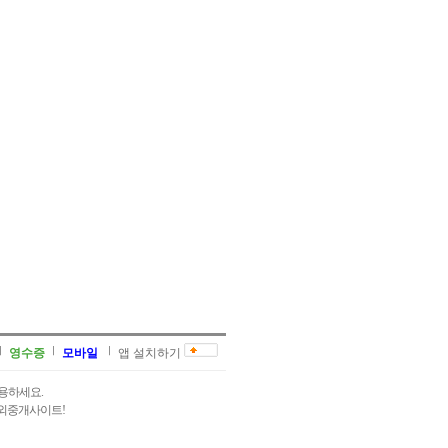
영수증
모바일
앱 설치하기
용하세요.
과외중개사이트!