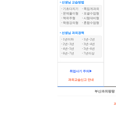
• 선생님 교습방법
기초다지기
쪽집게과외
문제풀이형
포괄수업형
책위주형
시험대비형
학원강의형
혼합수업형
• 선생님 과외경력
1년이하
1년~2년
2년~3년
3년~4년
4년~5년
5년~6년
6년~7년
7년이상
취업사기 주의▶
과외교습신고 안내
부산과외팡팡