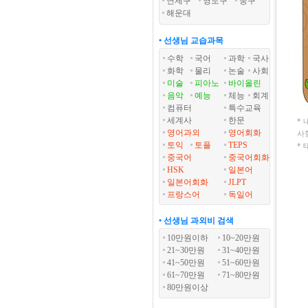
연제구
영도구
중구
해운대
• 선생님 교습과목
수학
국어
과학
국사
화학
물리
논술
사회
미술
피아노
바이올린
음악
예능
체능
회계
컴퓨터
특수교육
세계사
한문
*
영어과외
영어회화
사
토익
토플
TEPS
*
중국어
중국어회화
HSK
일본어
일본어회화
JLPT
프랑스어
독일어
• 선생님 과외비 검색
10만원이하
10~20만원
21~30만원
31~40만원
41~50만원
51~60만원
61~70만원
71~80만원
80만원이상