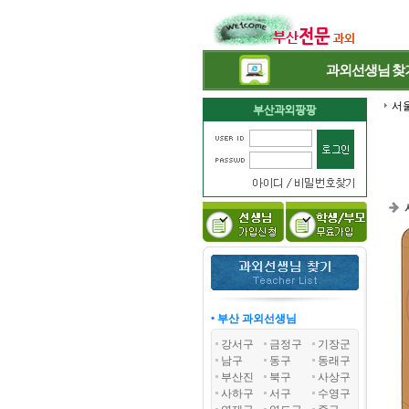
과외선생님
찾
서
• 부산 과외선생님
강서구
금정구
기장군
남구
동구
동래구
부산진
북구
사상구
사하구
서구
수영구