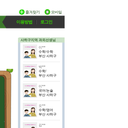
이용방법
로그인
사하구지역 과외선생님
이**
수학/수학
부산 사하구
박**
수학/
부산 사하구
이**
국어/논술
부산 사하구
오**
수학/영어
부산 사하구
김**