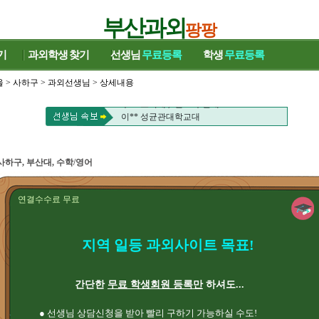
부산과외
팡팡
기
과외학생
찾기
선생님
무료등록
학생
무료등록
울
>
사하구
>
과외선생님
> 상세내용
주** 고려대 , 신** 부산대
이** 성균관대학교대
주** 고려대 , 신** 부산대
이** 성균관대학교대
사하구, 부산대, 수학/영어
연결수수료 무료
지역 일등 과외사이트 목표!
간단한
무료 학생회원 등록만
하셔도...
● 선생님 상담신청을 받아 빨리 구하기 가능하실 수도!