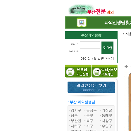
과외선생님
찾
서
• 부산 과외선생님
강서구
금정구
기장군
남구
동구
동래구
부산진
북구
사상구
사하구
서구
수영구