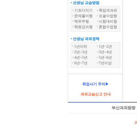
• 선생님 교습방법
기초다지기
쪽집게과외
문제풀이형
포괄수업형
책위주형
시험대비형
학원강의형
혼합수업형
• 선생님 과외경력
1년이하
1년~2년
2년~3년
3년~4년
4년~5년
5년~6년
6년~7년
7년이상
취업사기 주의▶
과외교습신고 안내
부산과외팡팡