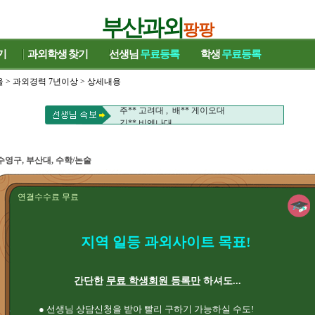
부산과외
팡팡
기
과외학생
찾기
선생님
무료등록
학생
무료등록
울
>
과외경력 7년이상
> 상세내용
신** 부산대 , 이** 성균관대학교대
주** 고려대 , 배** 게이오대
김** 비엔나대
신** 부산대 , 이** 성균관대학교대
주** 고려대 , 배** 게이오대
김** 비엔나대
수영구, 부산대, 수학/논술
연결수수료 무료
지역 일등 과외사이트 목표!
간단한
무료 학생회원 등록만
하셔도...
● 선생님 상담신청을 받아 빨리 구하기 가능하실 수도!