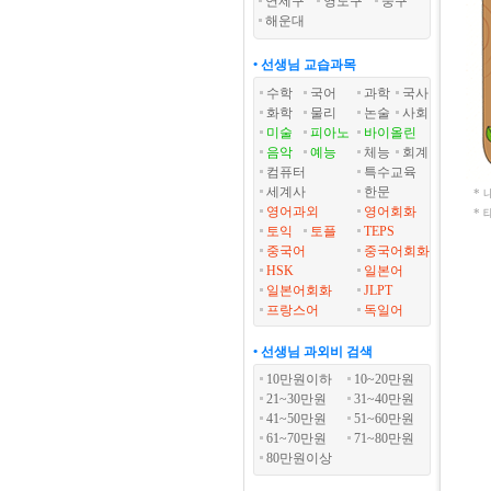
연제구
영도구
중구
해운대
• 선생님 교습과목
수학
국어
과학
국사
화학
물리
논술
사회
미술
피아노
바이올린
음악
예능
체능
회계
컴퓨터
특수교육
세계사
한문
*
영어과외
영어회화
*
토익
토플
TEPS
중국어
중국어회화
HSK
일본어
일본어회화
JLPT
프랑스어
독일어
• 선생님 과외비 검색
10만원이하
10~20만원
21~30만원
31~40만원
41~50만원
51~60만원
61~70만원
71~80만원
80만원이상