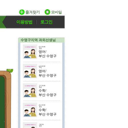
이용방법
로그인
수영구지역 과외선생님
임**
영어/
부산 수영구
박**
영어/
부산 수영구
김**
수학/
부산 수영구
임**
수학/
부산 수영구
권*