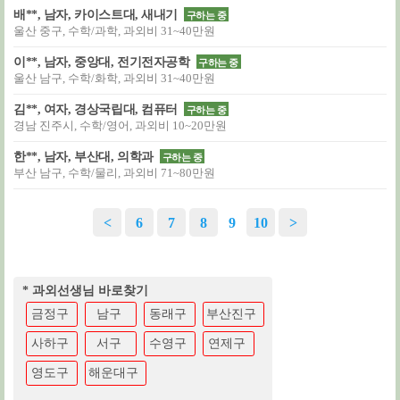
배**, 남자, 카이스트대, 새내기
구하는 중
울산 중구, 수학/과학, 과외비 31~40만원
이**, 남자, 중앙대, 전기전자공학
구하는 중
울산 남구, 수학/화학, 과외비 31~40만원
김**, 여자, 경상국립대, 컴퓨터
구하는 중
경남 진주시, 수학/영어, 과외비 10~20만원
한**, 남자, 부산대, 의학과
구하는 중
부산 남구, 수학/물리, 과외비 71~80만원
<
6
7
8
9
10
>
* 과외선생님 바로찾기
금정구
남구
동래구
부산진구
사하구
서구
수영구
연제구
영도구
해운대구