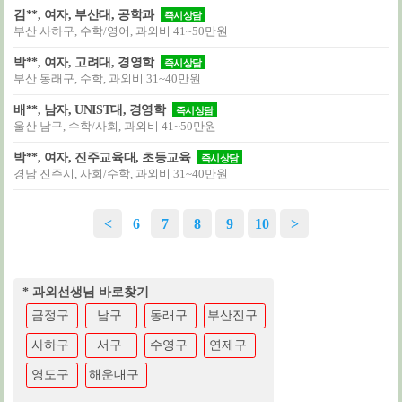
김**, 여자, 부산대, 공학과
즉시상담
부산 사하구, 수학/영어, 과외비 41~50만원
박**, 여자, 고려대, 경영학
즉시상담
부산 동래구, 수학, 과외비 31~40만원
배**, 남자, UNIST대, 경영학
즉시상담
울산 남구, 수학/사회, 과외비 41~50만원
박**, 여자, 진주교육대, 초등교육
즉시상담
경남 진주시, 사회/수학, 과외비 31~40만원
<
6
7
8
9
10
>
* 과외선생님 바로찾기
금정구
남구
동래구
부산진구
사하구
서구
수영구
연제구
영도구
해운대구